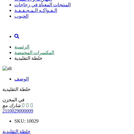
المنتجات المعبأة في زجاجات
الـفـواكـه الـمـجـفـفـة
الحبوب
الرئسية
المكسرات المحمصة
خلطة التقليدية
الوصف
خلطة التقليدية
في المخزن
شارك مع
2110029000009
SKU:
10029
خلطة التقليدية