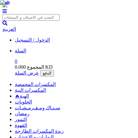
العربية
الدخول / التسجيل
السلة
0
0.000 KD
المجموع
عرض السلة
الدفع
المكسرات المحمصة
المكسرات النية
🔥الهبة
الحلويات
سـنـاك ومـقـرمـشـات
رمضان
التمور
القهوة
زبدة المكسرات الطازجة
البهارات و الاعشاب