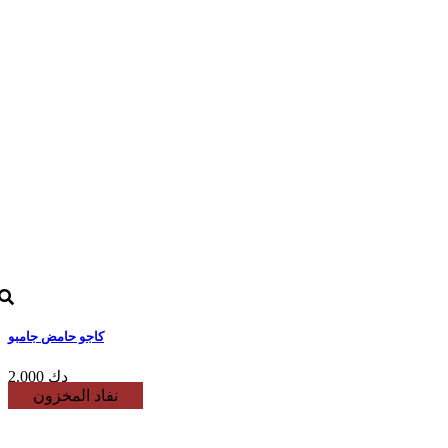
كاجو حامض جامبو
2.000 دك
نفاد المخزون