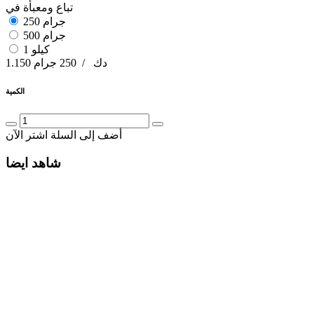
تباع ومعبأة في
250 جرام
500 جرام
1 كيلو
دك
/
250 جرام
1.150
الكمية
أضف إلى السلة
اشتر الآن
شاهد ايضا