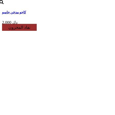
كاجو مدخن جامبو
2.000 دك
نفاد المخزون