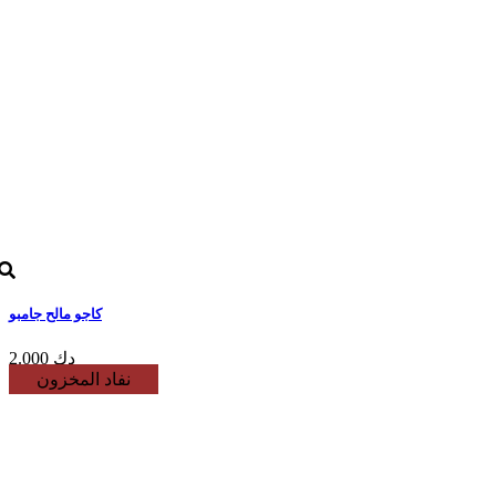
كاجو مالح جامبو
2.000 دك
نفاد المخزون