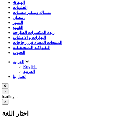
🔥الهبة
الحلويات
سـنـاك ومـقـرمـشـات
رمضان
التمور
القهوة
زبدة المكسرات الطازجة
البهارات و الاعشاب
المنتجات المعبأة في زجاجات
الـفـواكـه الـمـجـفـفـة
الحبوب
العربية
English
العربية
اتصل بنا
×
loading...
×
اختار اللغة