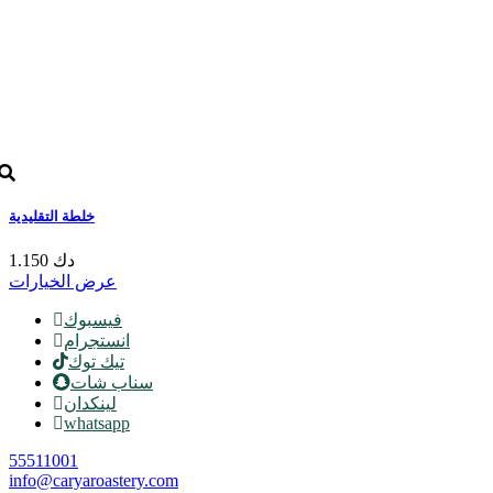
خلطة التقليدية
1.150 دك
عرض الخيارات
فيسبوك
انستجرام
تيك توك
سناب شات
لينكدان
whatsapp
55511001
info@caryaroastery.com